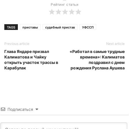
Рейтинг статьи
TAGS
приставы
судебный пристав
УФССП
Previous article
Next article
Глава Яндаре призвал
«Работал в самые трудные
Калиматова и Чайку
времена»: Калиматов
открыть участок трассы в
поздравил с днем
Карабулак
рождения Руслана Аушева
Подписаться