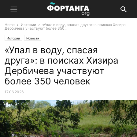
Home
Истории
«Упал в воду, спасая друга»: в поисках Хизира
Дербичева участвуют более 350...
Истории
Новости
«Упал в воду, спасая
друга»: в поисках Хизира
Дербичева участвуют
более 350 человек
17.06.2026