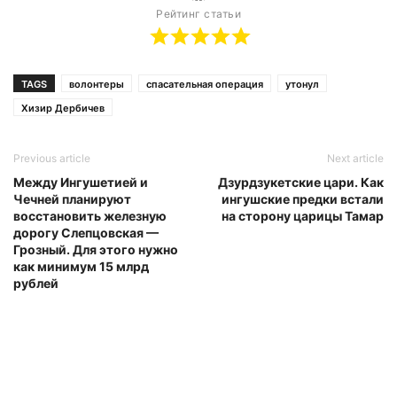
Рейтинг статьи
TAGS
волонтеры
спасательная операция
утонул
Хизир Дербичев
Previous article
Next article
Между Ингушетией и
Дзурдзукетские цари. Как
Чечней планируют
ингушские предки встали
восстановить железную
на сторону царицы Тамар
дорогу Слепцовская —
Грозный. Для этого нужно
как минимум 15 млрд
рублей