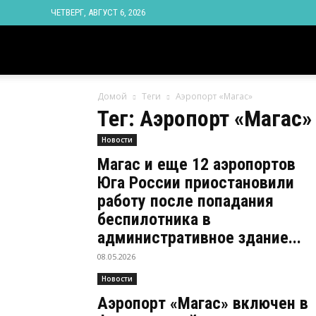
ЧЕТВЕРГ, АВГУСТ 6, 2026
Новости
Домой
Теги
Аэропорт «Магас»
Ингушетии
Тег: Аэропорт «Магас»
Новости
Фортанга
Магас и еще 12 аэропортов
Юга России приостановили
орг
работу после попадания
беспилотника в
административное здание...
08.05.2026
Новости
Аэропорт «Магас» включен в