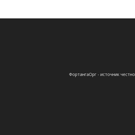
ФортангаОрг - источник честн