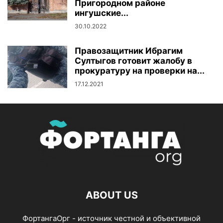
Пригородном районе
ингушские...
30.10.2022
Правозащитник Ибрагим
Султыгов готовит жалобу в
прокуратуру на проверки на...
17.12.2021
ABOUT US
ФортангаОрг - источник честной и объективной