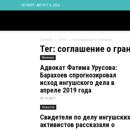
ЧЕТВЕРГ, АВГУСТ 6, 2026
Новости
Домой
Теги
соглашение о границе
Ингушетии
Тег: соглашение о гра
Мнение
Фортанга
Адвокат Фатима Урусова:
Барахоев спрогнозировал
орг
исход ингушского дела в
апреле 2019 года
20.12.2021
Новости
Свидетели по делу ингушски
активистов рассказали о