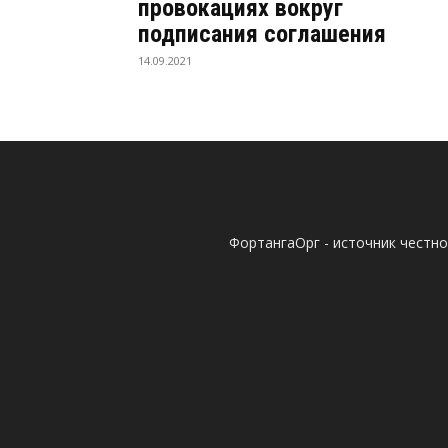
провокациях вокруг
подписания соглашения
14.09.2021
ФортангаОрг - источник честн