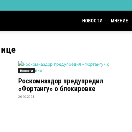
НОВОСТИ
МНЕНИЕ
нице
Новости
Роскомназдор предупредил
«Фортангу» о блокировке
26.10.2021
х