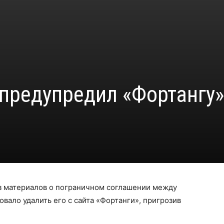
предупредил «Фортангу»
з материалов о пограничном соглашении между
вало удалить его с сайта «Фортанги», пригрозив