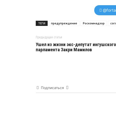
@forta
ТЕГИ
предупреждение
Роскомнадзор
сог
Предыдущая статья
Ушел из жизни экс-депутат ингушского
парламента Закри Мамилов
Подписаться