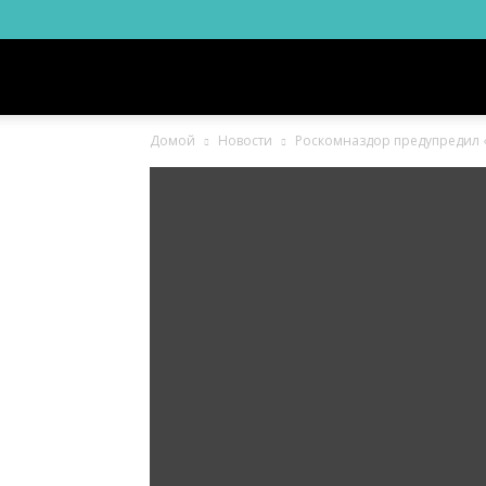
Новости
Домой
Новости
Роскомназдор предупредил 
Ингушетии
Фортанга
орг