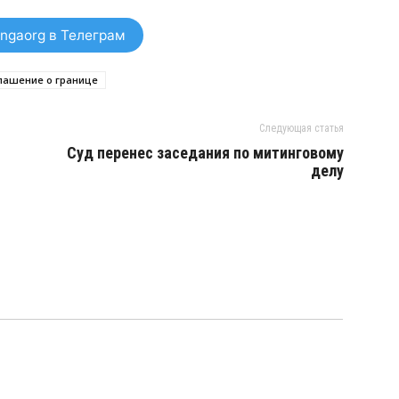
ngaorg в Телеграм
лашение о границе
Следующая статья
Суд перенес заседания по митинговому
делу