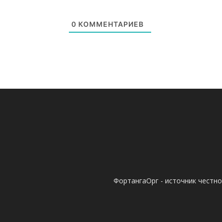
0
КОММЕНТАРИЕВ
ФортангаОрг - источник честн