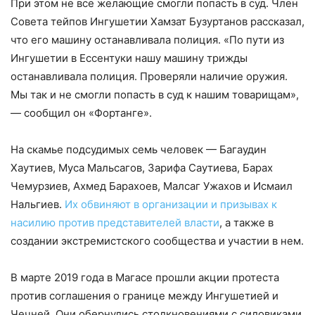
При этом не все желающие смогли попасть в суд. Член
Совета тейпов Ингушетии Хамзат Бузуртанов рассказал,
что его машину останавливала полиция. «По пути из
Ингушетии в Ессентуки нашу машину трижды
останавливала полиция. Проверяли наличие оружия.
Мы так и не смогли попасть в суд к нашим товарищам»,
— сообщил он «Фортанге».
На скамье подсудимых семь человек — Багаудин
Хаутиев, Муса Мальсагов, Зарифа Саутиева, Барах
Чемурзиев, Ахмед Барахоев, Малсаг Ужахов и Исмаил
Нальгиев.
Их обвиняют в организации и призывах к
насилию против представителей власти
, а также в
создании экстремистского сообщества и участии в нем.
В марте 2019 года в Магасе прошли акции протеста
против соглашения о границе между Ингушетией и
Чечней. Они обернулись столкновениями с силовиками