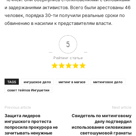
и задержаниями активистов. Всего были арестованы 46
человек, порядка 30-ти получили реальные сроки по
обвинению в насилии к представителям власти.
5
Рейтинг статьи
TAGS
ингушское дело
митинг в магасе
митинговое дело
совет тейпов Ингушетии
Previous article
Next article
Защита лидеров
Свидетель по митинговому
ингушского протеста
делу подтвердил
попросила прокурора не
использование силовиками
зачитывать ненужные
светошумовой гранаты