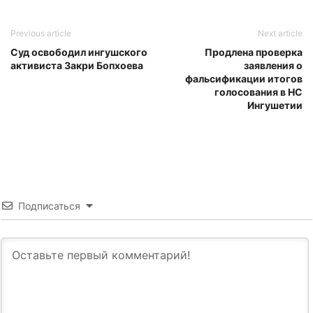
Previous article
Next article
Суд освободил ингушского
Продлена проверка
активиста Закри Бопхоева
заявления о
фальсификации итогов
голосования в НС
Ингушетии
Подписаться