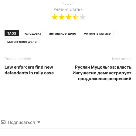
Рейтинг статьи
TAGS
голодовка
ингушское дело
митинг в магасе
митинговое дело
Previous article
Next article
Law enforcers find new
Руслан Муцольгов: власть
defendants in rally case
Ингушетии демонстрирует
продолжение репрессий
Подписаться