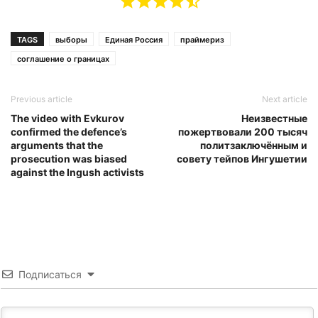
TAGS
выборы
Единая Россия
праймериз
соглашение о границах
Previous article
Next article
The video with Evkurov
Неизвестные
confirmed the defence’s
пожертвовали 200 тысяч
arguments that the
политзаключённым и
prosecution was biased
совету тейпов Ингушетии
against the Ingush activists
Подписаться