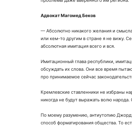
проблемы даже вверенного им региона.
Адвокат Магомед Беков
— Абсолютно никакого желания и смысла
или кем-то другим в стране я не вижу. С
абсолютная имитация всего и вся.
Имитационный глава республики, имитац
обсуждать их слова. Они все время пыта
про принимаемое сейчас законодательств
Кремлевские ставленники не избраны нар
никогда не будут выражать волю народа. 
По моему разумению, антиутопию Джордж
способ форматирования общества. То ес