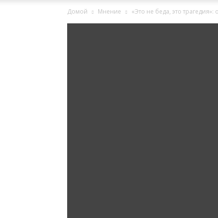
Домой
Мнение
«Это не беда, это трагедия»
Ингушетии
Фортанга
орг