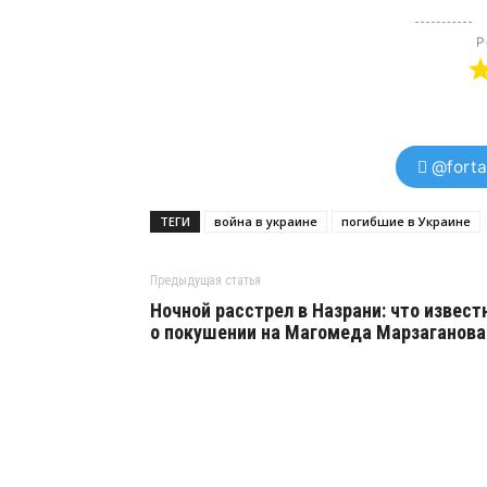
Р
@forta
ТЕГИ
война в украине
погибшие в Украине
Предыдущая статья
Ночной расстрел в Назрани: что извест
о покушении на Магомеда Марзаганова