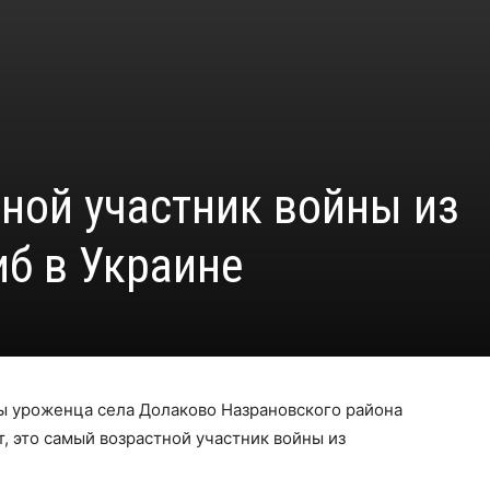
ной участник войны из
иб в Украине
ы уроженца села Долаково Назрановского района
, это самый возрастной участник войны из