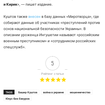
и Кирик
», — пишет издание.
Куштов также
внесен
в базу данных «Миротворца», где
собирают данные об участниках «преступлений против
основ национальной безопасности Украины». В
описании уроженца Ингушетии называют «российским
военным преступником» и «сотрудником российских
спецслужб».
5
Рейтинг статьи
TAGS
Башир Куштов
война в украине
мошенничество
Юнус-Бек Евкуров