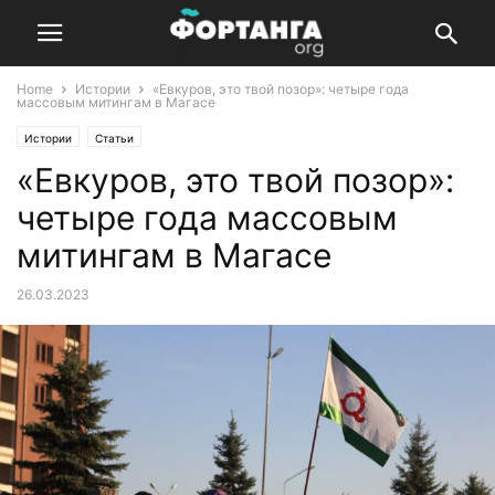
Home
Истории
«Евкуров, это твой позор»: четыре года
массовым митингам в Магасе
Истории
Статьи
«Евкуров, это твой позор»:
четыре года массовым
митингам в Магасе
26.03.2023