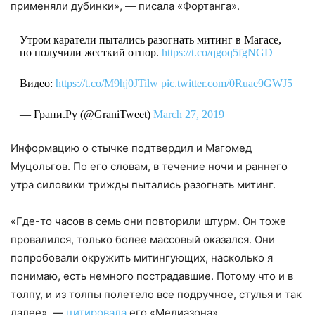
применяли дубинки», — писала «Фортанга».
Утром каратели пытались разогнать митинг в Магасе,
но получили жесткий отпор.
https://t.co/qgoq5fgNGD
Видео:
https://t.co/M9hj0JTilw
pic.twitter.com/0Ruae9GWJ5
— Грани.Ру (@GraniTweet)
March 27, 2019
Информацию о стычке подтвердил и Магомед
Муцольгов. По его словам, в течение ночи и раннего
утра силовики трижды пытались разогнать митинг.
«Где-то часов в семь они повторили штурм. Он тоже
провалился, только более массовый оказался. Они
попробовали окружить митингующих, насколько я
понимаю, есть немного пострадавшие. Потому что и в
толпу, и из толпы полетело все подручное, стулья и так
далее», —
цитировала
его «Медиазона».