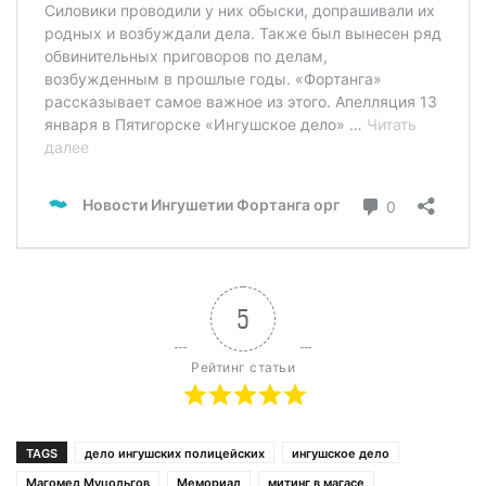
5
Рейтинг статьи
TAGS
дело ингушских полицейских
ингушское дело
Магомед Муцольгов
Мемориал
митинг в магасе