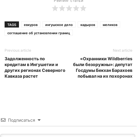
Рейтинг статьи
TAGS
евкуров
ингушское дело
кадыров
меликов
соглашение об установлении границ
Previous article
Next article
Задолженность по
«Охранники Wildberries
кредитам в Ингушетии и
были безоружны»: депутат
других регионах Северного
Госдумы Бекхан Барахоев
Кавказа растет
побывал на их похоронах
Подписаться