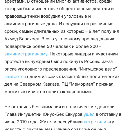
арестами. В отношении многих активистов, среди
которых были известные общественные деятели и
правозащитники возбудили уголовные и
административные дела. Их осудили на различные
сроки, самый длительных из которых – 9 лет получил
Ахмед Барахоев. Всего уголовному преследованию
подверглись более 50 человек и более 200 –
административному
. Некоторые лидеры и участники
протеста вынуждены были покинуть Россию из-за
риска уголовного преследования. “Ингушское дело”
считается
одним из самых масштабных политических
дел на Северном Кавказе. ПЦ “Мемориал” признал
многих активистов политзаключенными.
Не остались без внимания и политические деятели.
Глава Ингушетии Юнус-Бек Евкуров
ушел
в отставку в
июне 2019 года. Жители республики
встретили
эту
новость с ликованием. Однако сразу же он был