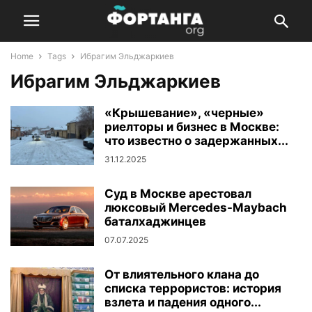
Home
Tags
Ибрагим Эльджаркиев
Ибрагим Эльджаркиев
«Крышевание», «черные»
риелторы и бизнес в Москве:
что известно о задержанных...
31.12.2025
Суд в Москве арестовал
люксовый Mercedes-Maybach
баталхаджинцев
07.07.2025
От влиятельного клана до
списка террористов: история
взлета и падения одного...