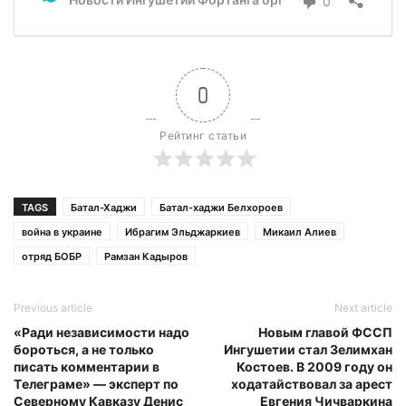
0
Рейтинг статьи
TAGS
Батал-Хаджи
Батал-хаджи Белхороев
война в украине
Ибрагим Эльджаркиев
Микаил Алиев
отряд БОБР
Рамзан Кадыров
Previous article
Next article
«Ради независимости надо
Новым главой ФССП
бороться, а не только
Ингушетии стал Зелимхан
писать комментарии в
Костоев. В 2009 году он
Tелеграме» — эксперт по
ходатайствовал за арест
Северному Кавказу Денис
Евгения Чичваркина