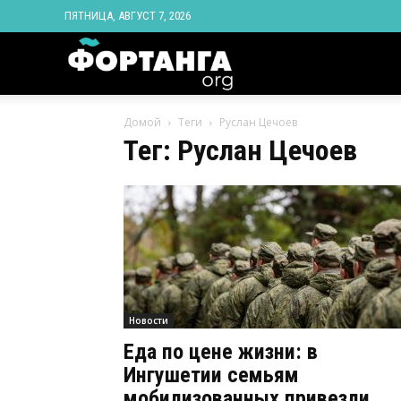
ПЯТНИЦА, АВГУСТ 7, 2026
Новости
Домой
Теги
Руслан Цечоев
Ингушетии
Тег: Руслан Цечоев
Фортанга
орг
Новости
Еда по цене жизни: в
Ингушетии семьям
мобилизованных привезли