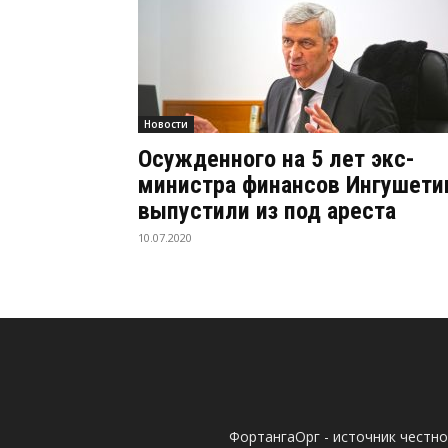
Новости
Осужденного на 5 лет экс-
министра финансов Ингушети
выпустили из под ареста
10.07.2020
ФортангаОрг - источник честн