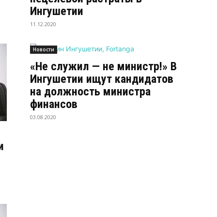
Ингушетии
11.12.2020
Новости
«Не служил — не министр!» В
Ингушетии ищут кандидатов
на должность министра
финансов
03.08.2020
и