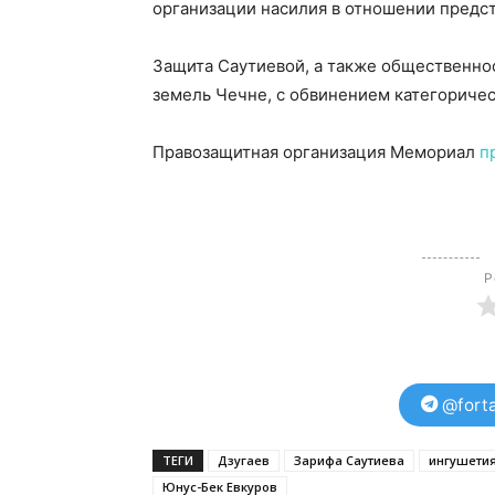
организации насилия в отношении предст
Защита Саутиевой, а также общественно
земель Чечне, с обвинением категоричес
Правозащитная организация Мемориал
п
Р
@forta
ТЕГИ
Дзугаев
Зарифа Саутиева
ингушети
Юнус-Бек Евкуров