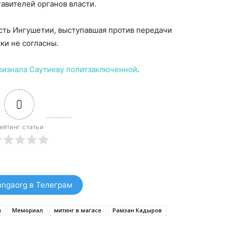
авителей органов власти.
сть Ингушетии, выступавшая против передачи
ки не согласны.
ризнала Саутиеву политзаключенной
.
0
ейтинг статьи
ngaorg в Телеграм
я
Мемориал
митинг в магасе
Рамзан Кадыров