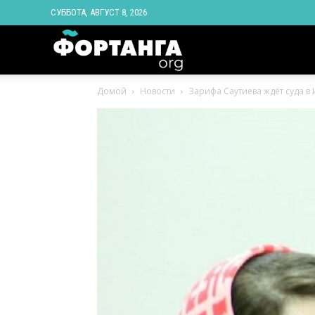
СУББОТА, АВГУСТ 8, 2026
Новости
Домой
Новости
Зарифа Саутиева ждёт суда в 
Ингушетии
Фортанга
орг