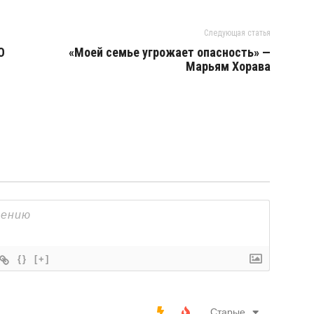
Следующая статья
О
«Моей семье угрожает опасность» —
Марьям Хорава
{}
[+]
Старые