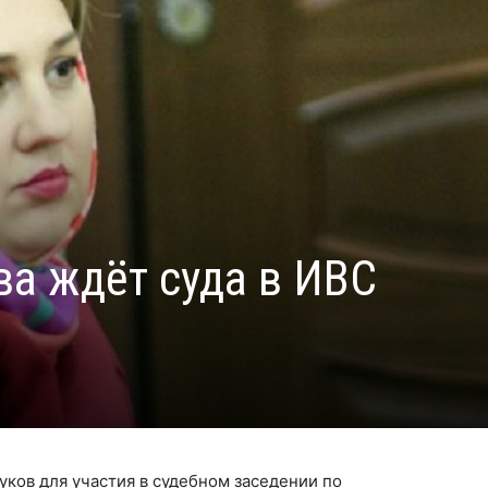
ва ждёт суда в ИВС
уков для участия в судебном заседении по