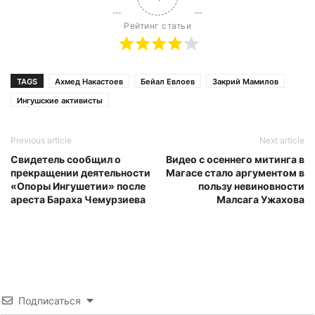
Рейтинг статьи
TAGS
Ахмед Накастоев
Бейал Евлоев
Закрий Мамилов
Ингушские активисты
Previous article
Next article
Свидетель сообщил о
Видео с осеннего митинга в
прекращении деятельности
Магасе стало аргументом в
«Опоры Ингушетии» после
пользу невиновности
ареста Бараха Чемурзиева
Малсага Ужахова
Подписаться