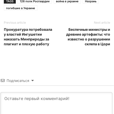
TAGS
126 полк Росгвардии
война в украине
Назрань
погибшие в Украине
Previous article
Next article
Прокуратура потребовала
Беспечные министры и
у властей Ингушетии
древние артефакты: что
наказать Минприроды за
известно о разрушении
плагиат и плохую работу
склепа в Цори
Подписаться