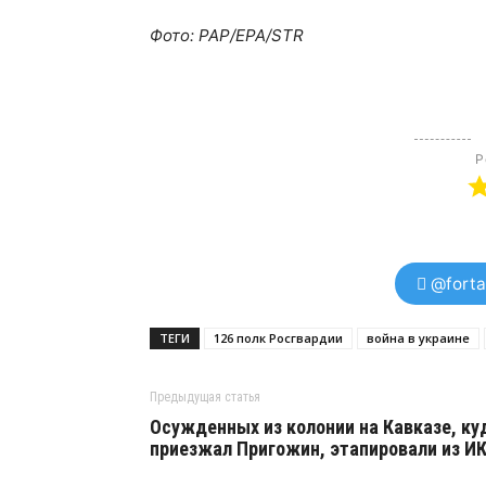
Фото: PAP/EPA/STR
Р
@forta
ТЕГИ
126 полк Росгвардии
война в украине
Предыдущая статья
Осужденных из колонии на Кавказе, ку
приезжал Пригожин, этапировали из И