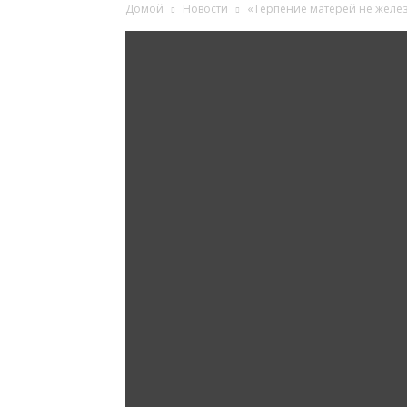
Домой
Новости
«Терпение матерей не железн
Ингушетии
Фортанга
орг