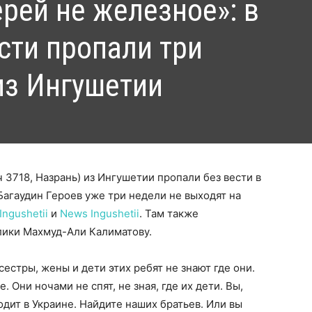
рей не железное»: в
сти пропали три
из Ингушетии
ч 3718, Назрань) из Ингушетии пропали без вести в
Багаудин Героев уже три недели не выходят на
Ingushetii
и
News Ingushetii
. Там также
лики Махмуд-Али Калиматову.
сестры, жены и дети этих ребят не знают где они.
 Они ночами не спят, не зная, где их дети. Вы,
одит в Украине. Найдите наших братьев. Или вы