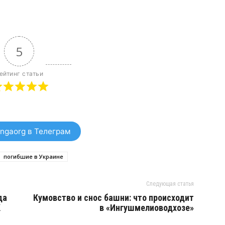
5
ейтинг статьи
ngaorg в Телеграм
погибшие в Украине
Следующая статья
да
Кумовство и снос башни: что происходит
К
в «Ингушмелиоводхозе»