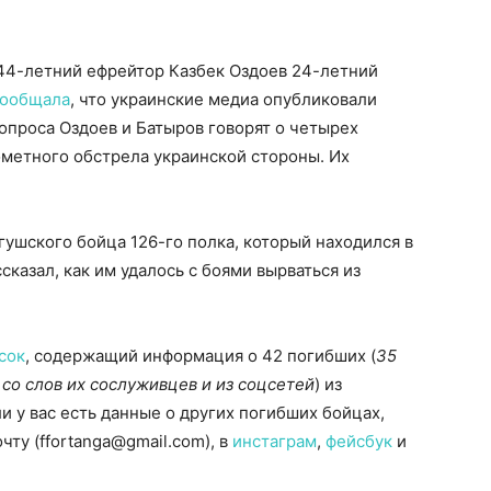
 44-летний ефрейтор Казбек Оздоев 24-летний
сообщала
, что украинские медиа опубликовали
допроса Оздоев и Батыров говорят о четырех
ометного обстрела украинской стороны. Их
ушского бойца 126-го полка, который находился в
сказал, как им удалось с боями вырваться из
сок
, содержащий информация о 42 погибших (
35
со слов их сослуживцев и из соцсетей
) из
и у вас есть данные о других погибших бойцах,
ту (ffortanga@gmail.com), в
инстаграм
,
фейсбук
и