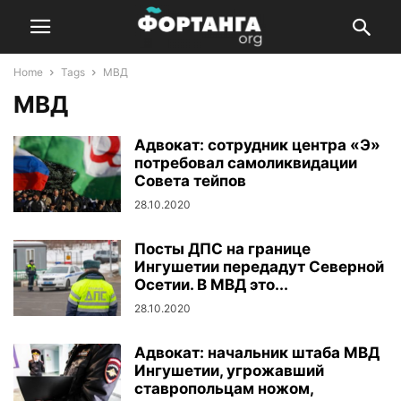
Home
Tags
МВД
МВД
Адвокат: сотрудник центра «Э»
потребовал самоликвидации
Совета тейпов
28.10.2020
Посты ДПС на границе
Ингушетии передадут Северной
Осетии. В МВД это...
28.10.2020
Адвокат: начальник штаба МВД
Ингушетии, угрожавший
ставропольцам ножом,