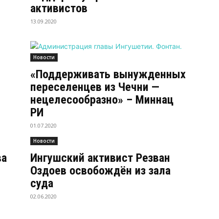
активистов
13.09.2020
Новости
«Поддерживать вынужденных
переселенцев из Чечни —
нецелесообразно» – Миннац
РИ
01.07.2020
Новости
ва
Ингушский активист Резван
Оздоев освобождён из зала
суда
02.06.2020