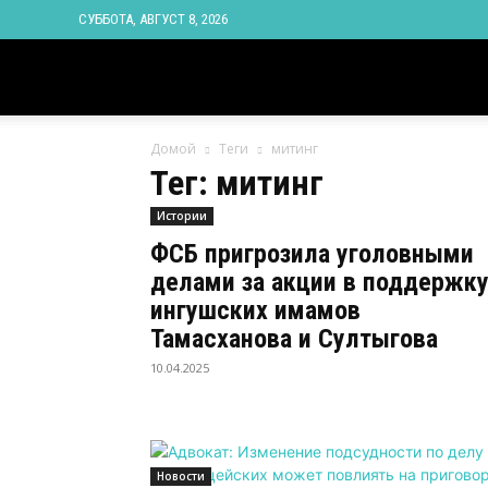
СУББОТА, АВГУСТ 8, 2026
Новости
Домой
Теги
митинг
Ингушетии
Тег: митинг
Истории
Фортанга
ФСБ пригрозила уголовными
делами за акции в поддержк
орг
ингушских имамов
Тамасханова и Султыгова
10.04.2025
Новости