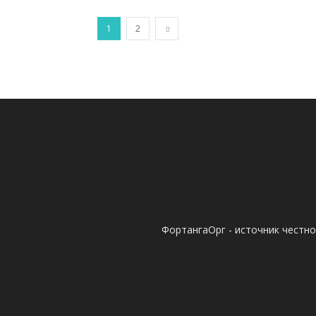
1
2
ФортангаОрг - источник честн