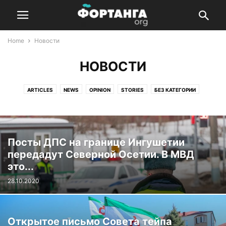
Home
Новости
НОВОСТИ
ARTICLES
NEWS
OPINION
STORIES
БЕЗ КАТЕГОРИИ
БЫСТРОНОВОСТИ
ИСТОРИИ
МНЕНИЕ
НОВОСТИ
СТАТЬИ
Посты ДПС на границе Ингушетии
передадут Северной Осетии. В МВД
это...
28.10.2020
Открытое письмо Совета тейпа